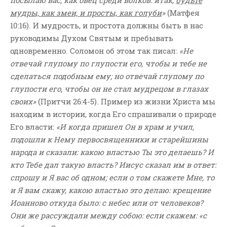
мудры, как змеи, и просты, как голуби
»
(Матфея
10:16). И мудрость, и простота должны быть в нас
руководимы Духом Святым и пребывать
одновременно. Соломон об этом так писал:
«Не
отвечай глупому по глупости его, чтобы и тебе не
сделаться подобным ему; но отвечай глупому по
глупости его, чтобы он не стал мудрецом в глазах
своих»
(Притчи 26:4-5). Пример из жизни Христа мы
находим в истории, когда Его спрашивали о природе
Его власти:
«И когда пришел Он в храм и учил,
подошли к Нему первосвященники и старейшины
народа и сказали: какою властью Ты это делаешь? И
кто Тебе дал такую власть? Иисус сказал им в ответ:
спрошу и Я вас об одном; если о том скажете Мне, то
и Я вам скажу, какою властью это делаю: крещение
Иоанново откуда было: с небес или от человеков?
Они же рассуждали между собою: если скажем: «с