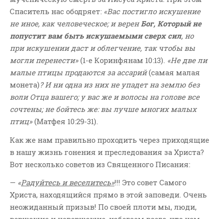
Спаситель нас ободряет:
«Вас постигло искушение
не иное, как человеческое; и верен
Бог, Который не
попустит вам быть искушаемыми сверх сил
, но
при искушении даст и облегчение, так чтобы вы
могли перенести»
(1-е Коринфянам 10:13).
«Не две ли
малые птицы продаются за ассарий
(самая малая
монета)
? И ни одна из них не упадет на землю без
воли Отца вашего; у вас же и волосы на голове все
сочтены; не бойтесь же: вы лучше многих малых
птиц»
(Матфея 10:29-31).
Как же нам правильно проходить через приходящие
в нашу жизнь гонения и преследования за Христа?
Вот несколько советов из Священного Писания:
—
«
Радуйтесь и веселитесь»
!!! Это совет Самого
Христа, находящийся прямо в этой заповеди. Очень
неожиданный призыв! По своей плоти мы, люди,