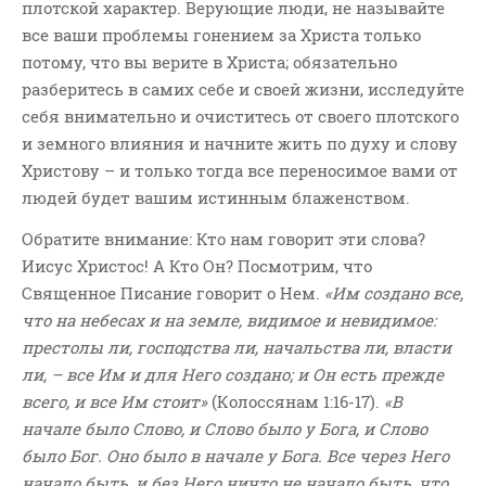
плотской характер. Верующие люди, не называйте
все ваши проблемы гонением за Христа только
потому, что вы верите в Христа; обязательно
разберитесь в самих себе и своей жизни, исследуйте
себя внимательно и очиститесь от своего плотского
и земного влияния и начните жить по духу и слову
Христову – и только тогда все переносимое вами от
людей будет вашим истинным блаженством.
Обратите внимание: Кто нам говорит эти слова?
Иисус Христос! А Кто Он? Посмотрим, что
Священное Писание говорит о Нем.
«Им создано все,
что на небесах и на земле, видимое и невидимое:
престолы ли, господства ли, начальства ли, власти
ли, – все Им и для Него создано; и Он есть прежде
всего, и все Им стоит»
(Колоссянам 1:16-17).
«В
начале было Слово, и Слово было у Бога, и Слово
было Бог. Оно было в начале у Бога. Все через Него
начало быть, и без Него ничто не начало быть, что