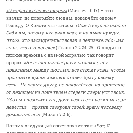
«Остерегайтесь же людей»
(Матфея 10:17) – что
значит: не доверяйте людям, доверяйте одному
Господу. О Христе мы читаем:
«Сам Иисус не вверял
Себя им, потому что знал всех, и не имел нужды,
чтобы кто засвидетельствовал о человеке, ибо Сам
знал, что в человеке»
(Иоанна 2:2:24-25). О людях в
плохие времена с низкой моралью так говорит
пророк:
«Не стало милосердых на земле, нет
правдивых между людьми; все строят ковы, чтобы
проливать кровь; каждый ставит брату своему
сеть… Не верьте другу, не полагайтесь на приятеля;
от лежащей на лоне твоем стереги двери уст твоих.
Ибо сын позорит отца, дочь восстает против матери,
невестка – против свекрови своей; враги человеку –
домашние его»
(Михея 7:2-6).
Потому следующий совет звучит так:
«Вот, Я
посылаю вас, как овец среди волков: итак,
будьте