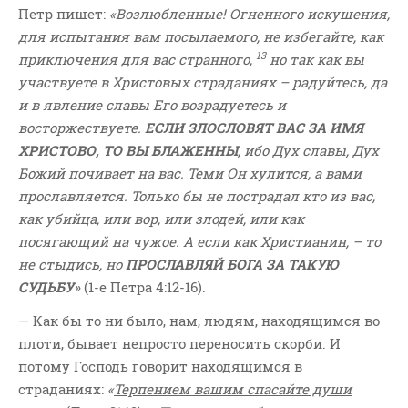
Петр пишет:
«Возлюбленные! Огненного искушения,
для испытания вам посылаемого, не избегайте, как
13
приключения для вас странного,
но так как вы
участвуете в Христовых страданиях – радуйтесь, да
и в явление славы Его возрадуетесь и
восторжествуете.
ЕСЛИ ЗЛОСЛОВЯТ ВАС ЗА ИМЯ
ХРИСТОВО, ТО ВЫ БЛАЖЕННЫ
, ибо Дух славы, Дух
Божий почивает на вас. Теми Он хулится, а вами
прославляется. Только бы не пострадал кто из вас,
как убийца, или вор, или злодей, или как
посягающий на чужое. А если как Христианин, – то
не стыдись, но
ПРОСЛАВЛЯЙ БОГА ЗА ТАКУЮ
СУДЬБУ
»
(1-е Петра 4:12-16).
— Как бы то ни было, нам, людям, находящимся во
плоти, бывает непросто переносить скорби. И
потому Господь говорит находящимся в
страданиях:
«
Терпением вашим спасайте души