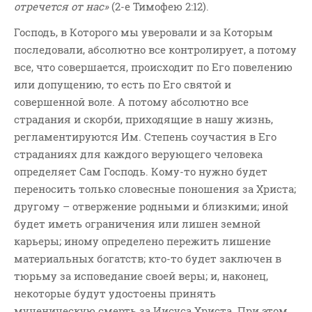
отречется от нас»
(2-е Тимофею 2:12).
Господь, в Которого мы уверовали и за Которым
последовали, абсолютно все контролирует, а потому
все, что совершается, происходит по Его повелению
или допущению, то есть по Его святой и
совершенной воле. А потому абсолютно все
страдания и скорби, приходящие в нашу жизнь,
регламентируются Им. Степень соучастия в Его
страданиях для каждого верующего человека
определяет Сам Господь. Кому-то нужно будет
переносить только словесные поношения за Христа;
другому – отвержение родными и близкими; иной
будет иметь ограничения или лишен земной
карьеры; иному определено пережить лишение
материальных богатств; кто-то будет заключен в
тюрьму за исповедание своей веры; и, наконец,
некоторые будут удостоены принять
мученическую смерть за Иисуса Христа. При этом