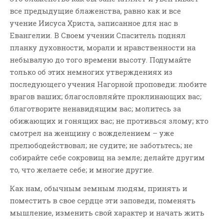
все предыдущие блаженства, равно как и все
ВОПРОСЫ ПАСТОРУ
учение Иисуса Христа, записанное для нас в
КОНТАКТ
Евангелии. В Своем учении Спаситель поднял
планку духовности, морали и нравственности на
РУБРИКИ
небывалую до того времени высоту. Подумайте
Аудио
только об этих немногих утверждениях из
Беседы По Бытие
последующего учения Нагорной проповеди: любите
врагов ваших; благословляйте проклинающих вас;
Заметки
благотворите ненавидящим вас; молитесь за
Изображения
обижающих и гонящих вас; не противься злому; кто
Информация
смотрел на женщину с вожделением – уже
История-Свидетельство
прелюбодействовал; не судите; не заботьтесь; не
Книга "Второе Пришествие
собирайте себе сокровищ на земле; делайте другим
Христа"
то, что желаете себе; и многие другие.
Книги
Как нам, обычным земным людям, принять и
Мини-Проповеди
поместить в свое сердце эти заповеди, поменять
Музыка-Видео
мышление, изменить свой характер и начать жить