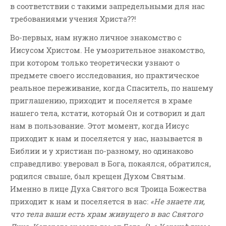
в соответствии с такими запредельными для нас
Новости
требованиями учения Христа??!
Поэзия
Притчи
Во-первых, нам нужно личное знакомство с
Иисусом Христом. Не умозрительное знакомство,
Проповедь-Аудио
при котором только теоретически узнают о
Проповедь-Видео
предмете своего исследования, но практическое
Размышления
реальное переживание, когда Спаситель, по нашему
Семинар "Второе
приглашению, приходит и поселяется в храме
Пришествие ИХ"
нашего тела, кстати, который Он и сотворил и дал
Семинары Для Лидеров/
нам в пользование. Этот момент, когда Иисус
Служителей
приходит к нам и поселяется у нас, называется в
Слово Из Слова
Библии и у христиан по-разному, но одинаково
Служение
справедливо: уверовал в Бога, покаялся, обратился,
родился свыше, был крещен Духом Святым.
Цитата
Именно в лице Духа Святого вся Троица Божества
приходит к нам и поселяется в нас:
«Не знаете ли,
что тела ваши есть храм живущего в вас Святого