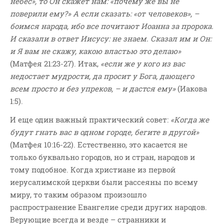
небес», то Он скажет нам: «почему же вы не
поверили ему?» А если сказать: «от человеков», –
боимся народа, ибо все почитают Иоанна за пророка.
И сказали в ответ Иисусу: не знаем. Сказал им и Он:
и Я вам не скажу, какою властью это делаю»
(Матфея 21:23-27). Итак,
«если же у кого из вас
недостает мудрости, да просит у Бога, дающего
всем просто и без упреков, – и дастся ему»
(Иакова
1:5).
И еще один важный практический совет:
«Когда же
будут гнать вас в одном городе, бегите в другой»
(Матфея 10:16-22). Естественно, это касается не
только буквально городов, но и стран, народов и
тому подобное. Когда христиане из первой
иерусалимской церкви были рассеяны по всему
миру, то таким образом произошло
распространение Евангелие среди других народов.
Верующие всегда и везде – странники и