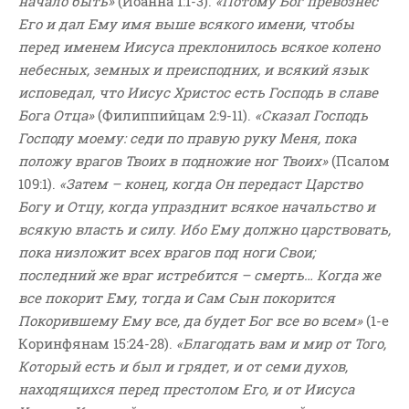
начало быть»
(Иоанна 1:1-3).
«Потому Бог превознес
Его и дал Ему имя выше всякого имени, чтобы
перед именем Иисуса преклонилось всякое колено
небесных, земных и преисподних, и всякий язык
исповедал, что Иисус Христос есть Господь в славе
Бога Отца»
(Филиппийцам 2:9-11).
«Сказал Господь
Господу моему: седи по правую руку Меня, пока
положу врагов Твоих в подножие ног Твоих»
(Псалом
109:1).
«Затем – конец, когда Он передаст Царство
Богу и Отцу, когда упразднит всякое начальство и
всякую власть и силу. Ибо Ему должно царствовать,
пока низложит всех врагов под ноги Свои;
последний же враг истребится – смерть… Когда же
все покорит Ему, тогда и Сам Сын покорится
Покорившему Ему все, да будет Бог все во всем»
(1-е
Коринфянам 15:24-28).
«Благодать вам и мир от Того,
Который есть и был и грядет, и от семи духов,
находящихся перед престолом Его, и от Иисуса