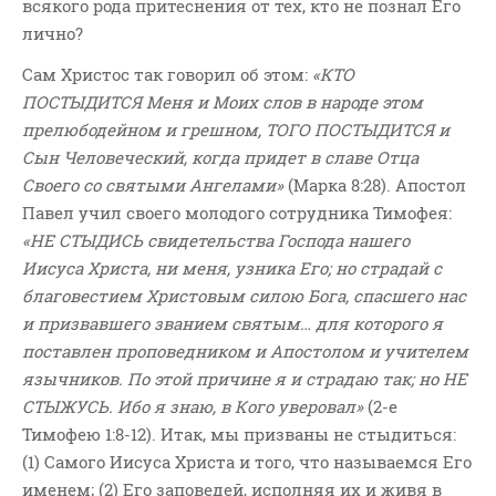
всякого рода притеснения от тех, кто не познал Его
лично?
Сам Христос так говорил об этом:
«КТО
ПОСТЫДИТСЯ Меня и Моих слов в народе этом
прелюбодейном и грешном, ТОГО ПОСТЫДИТСЯ и
Сын Человеческий, когда придет в славе Отца
Своего со святыми Ангелами»
(Марка 8:28). Апостол
Павел учил своего молодого сотрудника Тимофея:
«НЕ СТЫДИСЬ свидетельства Господа нашего
Иисуса Христа, ни меня, узника Его; но страдай с
благовестием Христовым силою Бога, спасшего нас
и призвавшего званием святым… для которого я
поставлен проповедником и Апостолом и учителем
язычников. По этой причине я и страдаю так; но НЕ
СТЫЖУСЬ. Ибо я знаю, в Кого уверовал»
(2-е
Тимофею 1:8-12). Итак, мы призваны не стыдиться:
(1) Самого Иисуса Христа и того, что называемся Его
именем; (2) Его заповедей, исполняя их и живя в