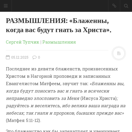
РАЗМЫШЛЕНИЯ: «Блаженны,
когда вас будут гнать за Христа».
Сергей Тупчик
|
Размышления
05.12.2025
0
Последнее из девяти блаженств, произнесенных
Христом в Нагорной проповеди и записанных
Евангелистом Матфеем, звучит так:
«Блаженны вы,
когда будут поносить вас и гнать и всячески
неправедно злословить за Меня
(Иисуса Христа)
;
радуйтесь и веселитесь, ибо велика ваша награда на
ГЛАВНАЯ
небесах; так гнали и пророков, бывших прежде вас»
МОИ КНИГИ
(Матфея 5:11-12).
СЛОВО-АУДИО
Это блаженство как бы запечатляет и увенчивает
СЛОВО-ВИДЕО