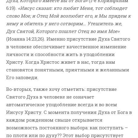
Духа, Которого имеете вы от Бога»
(1-е Коринфянам
6:19).
«Иисус сказал: кто любит Меня, тот соблюдет
слово Мое; и Отец Мой возлюбит его, и Мы придем к
нему и обитель у него сотворим… Утешитель же,
Дух Святой, Которого пошлет Отец во имя Мое»
(Иоанна 14:23,26). Именно присутствие Духа Святого
в человеке обеспечивает качественное изменение
личности и способности жить в уподоблении
Христу. Когда Христос живет в нас, тогда нам
становятся понятными, приятными и желанными
Его заповеди.
Во-вторых, также хочу отметить: присутствие
Святого Духа в человеке не означает
автоматическое уподобление всегда и во всем
Иисусу Христу. С момента получения Духа от Бога в
каждом рожденном свыше открывается
возможность постоянного выбора: как поступать –
по плоти или по духу?? Этот выбор присутствует