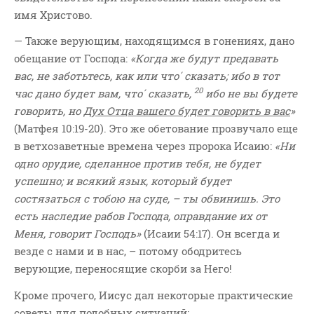
имя Христово.
— Также верующим, находящимся в гонениях, дано
обещание от Господа:
«Когда же будут предавать
вас, не заботьтесь, как или что́ сказать; ибо в тот
20
час дано будет вам, что́ сказать,
ибо не вы будете
говорить, но
Дух Отца вашего будет говорить в вас
»
(Матфея 10:19-20). Это же обетование прозвучало еще
в ветхозаветные времена через пророка Исаию:
«Ни
одно орудие, сделанное против тебя, не будет
успешно; и всякий язык, который будет
состязаться с тобою на суде, – ты обвинишь. Это
есть наследие рабов Господа, оправдание их от
Меня, говорит Господь»
(Исаии 54:17). Он всегда и
везде с нами и в нас, – потому ободритесь
верующие, переносящие скорби за Него!
Кроме прочего, Иисус дал некоторые практические
советы для подобных ситуаций: