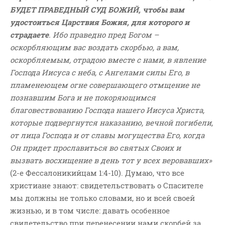
БУДЕТ ПРАВЕДНЫЙ СУД БОЖИЙ, чтобы вам
удостоиться Царствия Божия, для которого и
страдаете
. Ибо праведно пред Богом –
оскорбляющим вас воздать скорбью, а вам,
оскорбляемым, отрадою вместе с нами, в явление
Господа Иисуса с неба, с Ангелами силы Его, в
пламенеющем огне совершающего отмщение не
познавшим Бога и не покоряющимся
благовествованию Господа нашего Иисуса Христа,
которые подвергнутся наказанию, вечной погибели,
от лица Господа и от славы могущества Его, когда
Он придет прославиться во святых Своих и
вызвать восхищение в день тот у всех веровавших»
(2-е Фессалоникийцам 1:4-10). Думаю, что все
христиане знают: свидетельствовать о Спасителе
мы должны не только словами, но и всей своей
жизнью, и в том числе: давать особенное
свидетельство при перенесении нами скорбей за