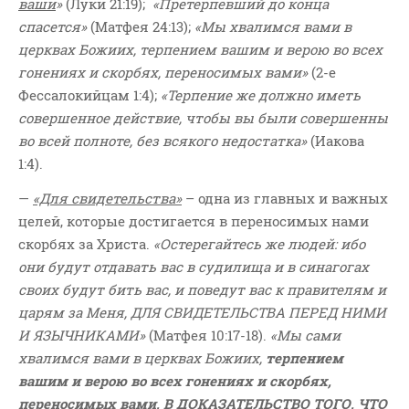
ваши
»
(Луки 21:19);
«Претерпевший до конца
спасется»
(Матфея 24:13);
«Мы хвалимся вами в
церквах Божиих, терпением вашим и верою во всех
гонениях и скорбях, переносимых вами»
(2-е
Фессалокийцам 1:4);
«Терпение же должно иметь
совершенное действие, чтобы вы были совершенны
во всей полноте, без всякого недостатка»
(Иакова
1:4).
—
«Для свидетельства»
– одна из главных и важных
целей, которые достигается в переносимых нами
скорбях за Христа.
«Остерегайтесь же людей: ибо
они будут отдавать вас в судилища и в синагогах
своих будут бить вас, и поведут вас к правителям и
царям за Меня, ДЛЯ СВИДЕТЕЛЬСТВА ПЕРЕД НИМИ
И ЯЗЫЧНИКАМИ»
(Матфея 10:17-18).
«Мы сами
хвалимся вами в церквах Божиих,
терпением
вашим и верою во всех гонениях и скорбях,
переносимых вами, В ДОКАЗАТЕЛЬСТВО ТОГО, ЧТО