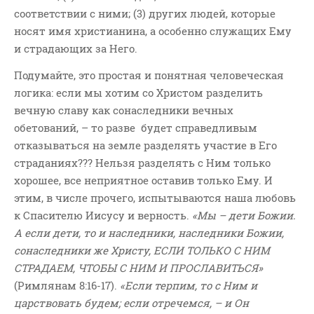
соответствии с ними; (3) других людей, которые
носят имя христианина, а особенно служащих Ему
и страдающих за Него.
Подумайте, это простая и понятная человеческая
логика: если мы хотим со Христом разделить
вечную славу как сонаследники вечных
обетований, – то разве будет справедливым
отказываться на земле разделять участие в Его
страданиях??? Нельзя разделять с Ним только
хорошее, все неприятное оставив только Ему. И
этим, в числе прочего, испытываются наша любовь
к Спасителю Иисусу и верность.
«
Мы – дети Божии.
А если дети, то и наследники, наследники Божии,
сонаследники же Христу, ЕСЛИ ТОЛЬКО С НИМ
СТРАДАЕМ, ЧТОБЫ С НИМ И ПРОСЛАВИТЬСЯ»
(Римлянам 8:16-17).
«Если терпим, то с Ним и
царствовать будем; если отречемся, – и Он