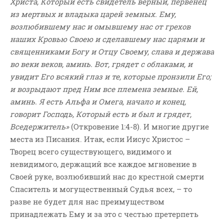
Христа, Который есть свидетель верный, первенец
из мертвых и владыка царей земных. Ему,
возлюбившему нас и омывшему нас от грехов
наших Кровью Своею и сделавшему нас царями и
священниками Богу и Отцу Своему, слава и держава
во веки веков, аминь. Вот, грядет с облаками, и
увидит Его всякий глаз и те, которые пронзили Его;
и возрыдают пред Ним все племена земные. Ей,
аминь. Я есть Альфа и Омега, начало и конец,
говорит Господь, Который есть и был и грядет,
Вседержитель»
(Откровение 1:4-8). И многие другие
места из Писания. Итак, если Иисус Христос –
Творец всего существующего, видимого и
невидимого, держащий все каждое мгновение в
Своей руке, возлюбивший нас до крестной смерти
Спаситель и могущественный Судья всех, – то
разве не будет для нас преимуществом
принадлежать Ему и за это с честью претерпеть