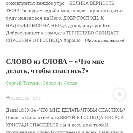
обновляется каждое утро; –ВЕЛИКА ВЕРНОСТЬ
ВОПРОСЫ ПАСТОРУ
ТВОЯ! Господь – судьба моя,говорит душа моя,итак
КОНТАКТ
буду надеяться на Него. ДОБР ГОСПОДЬ К
НАДЕЮЩИМСЯ НА НЕГО,к душе, ищущей Его.
РУБРИКИ
Доброе придет к тому,кто ТЕРПЕЛИВО ОЖИДАЕТ
СПАСЕНИЯ ОТ ГОСПОДА.Хорошо…
[Читать полностью]
Аудио
Беседы По Бытие
Заметки
СЛОВО из СЛОВА – «Что мне
Изображения
делать, чтобы спастись?»
Информация
Сергей Тупчик
|
Слово из Слова
История-Свидетельство
Книга "Второе Пришествие
01.05.2026
0
Христа"
Деян 16:30-34 «ЧТО МНЕ ДЕЛАТЬ,ЧТОБЫ СПАСТИСЬ?
Книги
Павел и Сила отвечали:ВЕРУЙ В ГОСПОДА ИИСУСА
Мини-Проповеди
ХРИСТА,И СПАСЕШЬСЯ ты и весь дом твой.И
Музыка-Видео
проповедали слово Господнеему и всем, бывшим в