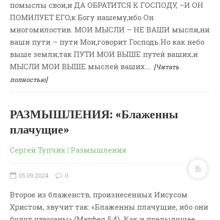
помыслы свои,и ДА ОБРАТИТСЯ К ГОСПОДУ, –И ОН
ПОМИЛУЕТ ЕГО,к Богу нашему,ибо Он
многомилостив. МОИ МЫСЛИ – НЕ ВАШИ мысли,ни
ваши пути – пути Мои,говорит Господь.Но как небо
выше земли,так ПУТИ МОИ ВЫШЕ путей ваших,и
МЫСЛИ МОИ ВЫШЕ мыслей ваших….
[Читать
полностью]
РАЗМЫШЛЕНИЯ: «Блаженны
плачущие»
Сергей Тупчик
|
Размышления
05.09.2024
0
Второе из блаженств, произнесенных Иисусом
Христом, звучит так: «Блаженны плачущие, ибо они
будут утешены» (Матфея 5:4). Как и предыдущее