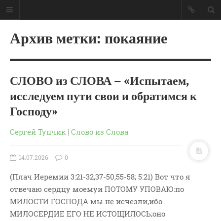
Архив метки: покаяние
СЛОВО из СЛОВА – «Испытаем,
исследуем пути свои и обратимся к
Господу»
Сергей Тупчик
|
Слово из Слова
14.07.2026
0
(Плач Иеремии 3:21-32,37-50,55-58; 5:21) Вот что я
ГЛАВНАЯ
отвечаю сердцу моемуи ПОТОМУ УПОВАЮ:по
МОИ КНИГИ
МИЛОСТИ ГОСПОДА мы не исчезли,ибо
СЛОВО-АУДИО
МИЛОСЕРДИЕ ЕГО НЕ ИСТОЩИЛОСЬ;оно
СЛОВО-ВИДЕО