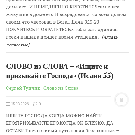
Новости
доме его…И НЕМЕДЛЕННО КРЕСТИЛСЯсам и все
Поэзия
живущие в доме его.И возрадовался со всем домом
своим,что уверовал в Бога… Деян 3:19-20
Притчи
ПОКАЙТЕСЬ И ОБРАТИТЕСЬ,чтобы загладились
Проповедь-Аудио
грехи ваши,да придет время утешения…
[Читать
Проповедь-Видео
полностью]
Размышления
Семинар "Второе
Пришествие ИХ"
СЛОВО из СЛОВА – «Ищите и
Семинары Для Лидеров/
призывайте Господа» (Исаии 55)
Служителей
Сергей Тупчик
|
Слово из Слова
Слово Из Слова
Служение
15.03.2026
0
Цитата
ИЩИТЕ ГОСПОДА,КОГДА МОЖНО НАЙТИ
ЕГО;ПРИЗЫВАЙТЕ ЕГО,КОГДА ОН БЛИЗКО. ДА
ОСТАВИТ нечестивый путь свойи беззаконник –