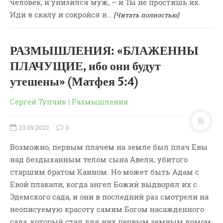
человек, и унизился муж, – и Ты не простишь их.
Иди в скалу и сокройся в…
[Читать полностью]
РАЗМЫШЛЕНИЯ: «БЛАЖЕННЫ
ПЛАЧУЩИЕ, ибо они будут
утешены» (Матфея 5:4)
Сергей Тупчик
|
Размышления
23.09.2022
0
Возможно, первым плачем на земле был плач Евы
над бездыханным телом сына Авеля, убитого
старшим братом Каином. Но может быть Адам с
Евой плакали, когда ангел Божий выдворял их с
Эдемского сада, и они в последний раз смотрели на
неописуемую красоту самим Богом насажденного
сада, который стал для них первым земным домом.