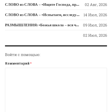
Новости
СЛОВО из СЛОВА – «Ищите Господа, призывайте Его» (Исаии 55)
02 Авг, 2026
Поэзия
СЛОВО из СЛОВА – «Испытаем, исследуем пути свои и обратимся к Господу»
14 Июл, 2026
Притчи
РАЗМЫШЛЕНИЯ: «Божья школа – вся человеческая жизнь»
09 Июл, 2026
Проповедь-Аудио
Проповедь-Видео
02 Июл, 2026
Размышления
Семинар "Второе
Пришествие ИХ"
Войти с помощью:
Семинары Для Лидеров/
Комментарий
*
Служителей
Слово Из Слова
Служение
Цитата