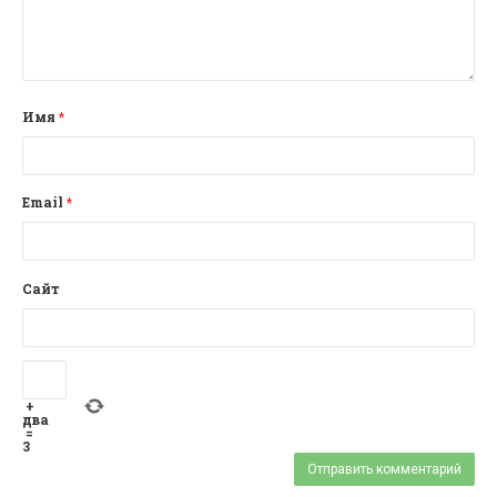
Имя
*
Email
*
Сайт
+
два
=
3