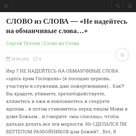
СЛОВО из СЛОВА — «Не надейтесь
на обманчивые слова…»
Сергей Тупчик
|
Слово из Слова
19.09.2012
0
Иер 7 НЕ НАДЕЙТЕСЬ НА ОБМАНЧИВЫЕ СЛОВА:
«здесь храм Господень» (я посещаю церковь,
участвую в служении, даю пожертвования)… Как?!
Вы крадете, убиваете, прелюбодействуете,
клянетесь в лжи и поклоняетесь и следуете
идолам… и потом становитесь перед лицом Моим в
ГЛАВНАЯ
доме Божьем… и говорите: «мы спасены», чтобы
МОИ КНИГИ
дальше делать все эти мерзости. Не СДЕЛАЛСЯ ЛИ
СЛОВО-АУДИО
ВЕРТЕПОМ РАЗБОЙНИКОВ дом Божий?… Вот, Я
СЛОВО-ВИДЕО