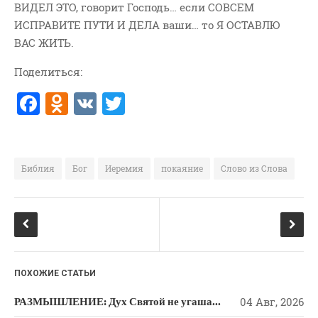
ВИДЕЛ ЭТО, говорит Господь… если СОВСЕМ
ВОПРОСЫ ПАСТОРУ
ИСПРАВИТЕ ПУТИ И ДЕЛА ваши… то Я ОСТАВЛЮ
КОНТАКТ
ВАС ЖИТЬ.
Поделиться:
РУБРИКИ
F
O
V
T
Аудио
a
d
K
w
Беседы По Бытие
c
n
it
Заметки
e
o
te
Изображения
Библия
Бог
Иеремия
покаяние
Слово из Слова
Информация
b
kl
r
История-Свидетельство
o
a
Книга "Второе Пришествие
o
ss
Христа"
k
ni
Книги
ПОХОЖИЕ СТАТЬИ
ki
Мини-Проповеди
РАЗМЫШЛЕНИЕ: Дух Святой не угашайте!
04 Авг, 2026
Музыка-Видео