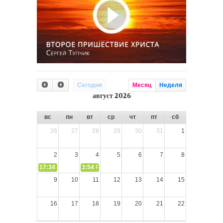
Сегодня
Месяц
Неделя
август 2026
вс
пн
вт
ср
чт
пт
сб
26
27
28
29
30
31
1
2
3
4
5
6
7
8
17:34
СЛОВО из СЛОВА – «Ищите Господа, призывайте Его» (И
3:54
РАЗМЫШЛЕНИЕ: Дух Святой не угашайте!
9
10
11
12
13
14
15
16
17
18
19
20
21
22