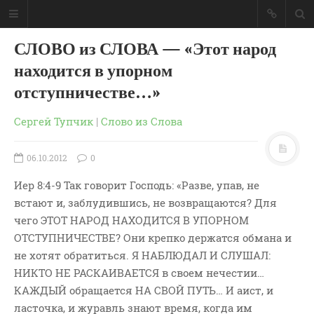
СЛОВО из СЛОВА — «Этот народ
находится в упорном
отступничестве…»
Сергей Тупчик
|
Слово из Слова
06.10.2012
0
Иер 8:4-9 Так говорит Господь: «Разве, упав, не
встают и, заблудившись, не возвращаются? Для
чего ЭТОТ НАРОД НАХОДИТСЯ В УПОРНОМ
ОТСТУПНИЧЕСТВЕ? Они крепко держатся обмана и
не хотят обратиться. Я НАБЛЮДАЛ И СЛУШАЛ:
ГЛАВНАЯ
НИКТО НЕ РАСКАИВАЕТСЯ в своем нечестии…
МОИ КНИГИ
КАЖДЫЙ обращается НА СВОЙ ПУТЬ… И аист, и
СЛОВО-АУДИО
ласточка, и журавль знают время, когда им
СЛОВО-ВИДЕО