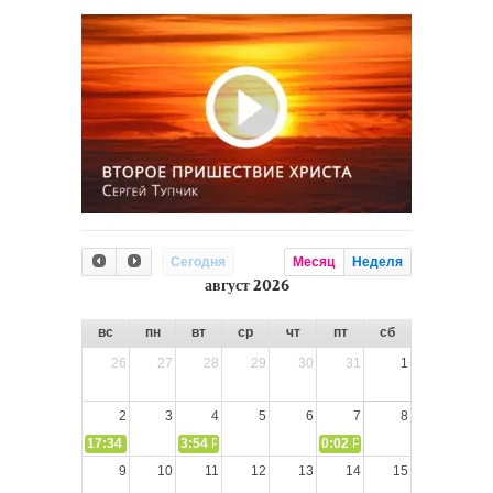
Сегодня
Месяц
Неделя
август 2026
вс
пн
вт
ср
чт
пт
сб
26
27
28
29
30
31
1
2
3
4
5
6
7
8
17:34
СЛОВО из СЛОВА – «Ищите Господа, призывайте Его» (И
3:54
РАЗМЫШЛЕНИЕ: Дух Святой не угашайте!
0:02
РАЗМЫШЛЕНИЯ: Дух Св
9
10
11
12
13
14
15