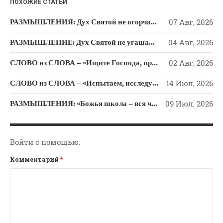
ПОХОЖИЕ СТАТЬИ
Новости
Поэзия
РАЗМЫШЛЕНИЯ: Дух Святой не огорчайте и не оскорбляйте!
07 Авг, 2026
Притчи
РАЗМЫШЛЕНИЕ: Дух Святой не угашайте!
04 Авг, 2026
Проповедь-Аудио
СЛОВО из СЛОВА – «Ищите Господа, призывайте Его» (Исаии 55)
02 Авг, 2026
Проповедь-Видео
Размышления
СЛОВО из СЛОВА – «Испытаем, исследуем пути свои и обратимся к Господу»
14 Июл, 2026
Семинар "Второе
РАЗМЫШЛЕНИЯ: «Божья школа – вся человеческая жизнь»
09 Июл, 2026
Пришествие ИХ"
Семинары Для Лидеров/
Служителей
Войти с помощью:
Слово Из Слова
Комментарий
*
Служение
Цитата