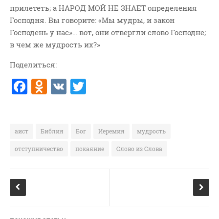
прилететь; а НАРОД МОЙ НЕ ЗНАЕТ определения
ВОПРОСЫ ПАСТОРУ
Господня. Вы говорите: «Мы мудры, и закон
КОНТАКТ
Господень у нас»… вот, они отвергли слово Господне;
в чем же мудрость их?»
РУБРИКИ
Поделиться:
Аудио
F
O
V
T
Беседы По Бытие
a
d
K
w
Заметки
c
n
it
Изображения
Информация
e
o
te
аист
Библия
Бог
Иеремия
мудрость
История-Свидетельство
b
kl
r
отступничество
покаяние
Слово из Слова
Книга "Второе Пришествие
o
a
Христа"
o
ss
Книги
k
ni
Мини-Проповеди
ki
Музыка-Видео