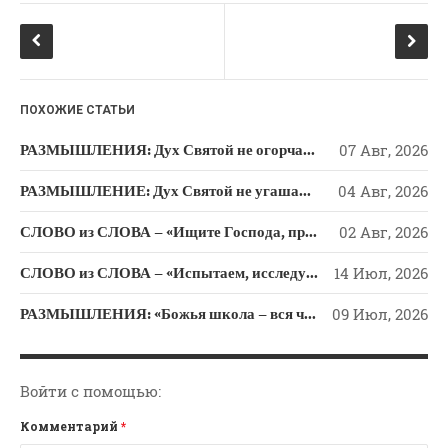
Новости
o
ss
Поэзия
k
ni
Притчи
ki
Проповедь-Аудио
ПОХОЖИЕ СТАТЬИ
Проповедь-Видео
РАЗМЫШЛЕНИЯ: Дух Святой не огорчайте и не оскорбляйте!
07 Авг, 2026
Размышления
РАЗМЫШЛЕНИЕ: Дух Святой не угашайте!
04 Авг, 2026
Семинар "Второе
Пришествие ИХ"
СЛОВО из СЛОВА – «Ищите Господа, призывайте Его» (Исаии 55)
02 Авг, 2026
Семинары Для Лидеров/
Служителей
СЛОВО из СЛОВА – «Испытаем, исследуем пути свои и обратимся к Господу»
14 Июл, 2026
Слово Из Слова
РАЗМЫШЛЕНИЯ: «Божья школа – вся человеческая жизнь»
09 Июл, 2026
Служение
Цитата
Войти с помощью:
Комментарий
*