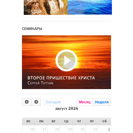
СЕМИНАРЫ
Сегодня
Месяц
Неделя
август 2026
вс
пн
вт
ср
чт
пт
сб
26
27
28
29
30
31
1