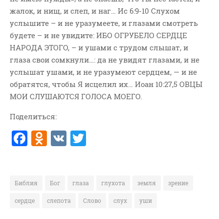
жалок, и нищ, и слеп, и наг… Ис 6:9-10 Слухом
ВОПРОСЫ ПАСТОРУ
услышите – и не уразумеете, и глазами смотреть
КОНТАКТ
будете – и не увидите: ИБО ОГРУБЕЛО СЕРДЦЕ
НАРОДА ЭТОГО, – и ушами с трудом слышат, и
РУБРИКИ
глаза свои сомкнули…: да не увидят глазами, и не
Аудио
услышат ушами, и не уразумеют сердцем, — и не
Беседы По Бытие
обратятся, чтобы Я исцелил их… Иоан 10:27,5 ОВЦЫ
МОИ СЛУШАЮТСЯ ГОЛОСА МОЕГО.
Заметки
Изображения
Поделиться:
Информация
F
O
V
T
История-Свидетельство
a
d
K
w
Книга "Второе Пришествие
c
n
it
Христа"
e
o
te
Книги
Библия
Бог
глаза
глухота
земля
зрение
b
kl
r
Мини-Проповеди
сердце
слепота
Слово
слух
уши
Музыка-Видео
o
a