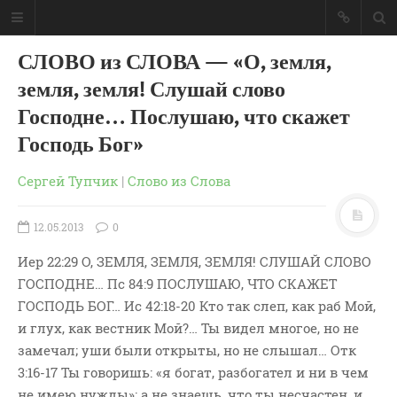
СЛОВО из СЛОВА — «О, земля,
земля, земля! Слушай слово
Господне… Послушаю, что скажет
Господь Бог»
Сергей Тупчик
|
Слово из Слова
12.05.2013
0
Иер 22:29 О, ЗЕМЛЯ, ЗЕМЛЯ, ЗЕМЛЯ! СЛУШАЙ СЛОВО
ГОСПОДНЕ… Пс 84:9 ПОСЛУШАЮ, ЧТО СКАЖЕТ
ГОСПОДЬ БОГ… Ис 42:18-20 Кто так слеп, как раб Мой,
ГЛАВНАЯ
и глух, как вестник Мой?… Ты видел многое, но не
МОИ КНИГИ
замечал; уши были открыты, но не слышал… Отк
3:16-17 Ты говоришь: «я богат, разбогател и ни в чем
СЛОВО-АУДИО
не имею нужды»; а не знаешь, что ты несчастен, и
СЛОВО-ВИДЕО