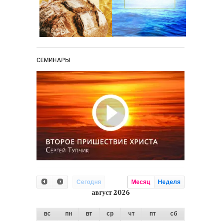
СЕМИНАРЫ
Сегодня
Месяц
Неделя
август 2026
вс
пн
вт
ср
чт
пт
сб