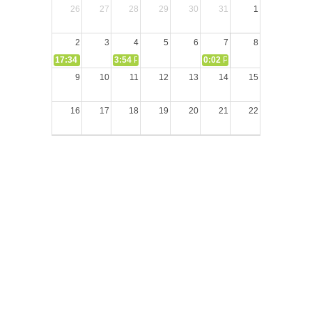
26
27
28
29
30
31
1
2
3
4
5
6
7
8
17:34
СЛОВО из СЛОВА – «Ищите Господа, призывайте Его» (И
3:54
РАЗМЫШЛЕНИЕ: Дух Святой не угашайте!
0:02
РАЗМЫШЛЕНИЯ: Дух Св
9
10
11
12
13
14
15
16
17
18
19
20
21
22
23
24
25
26
27
28
29
30
31
1
2
3
4
5
Блог пастора Сергея Тупчика (с) 2020