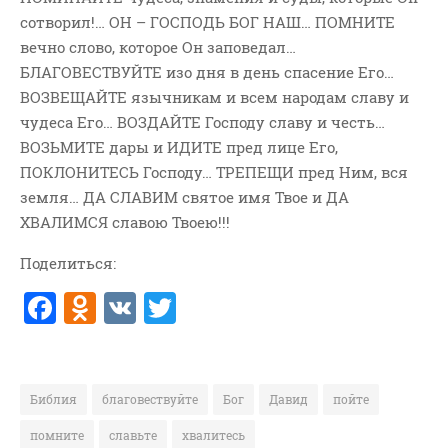
сотворил!… ОН – ГОСПОДЬ БОГ НАШ… ПОМНИТЕ
ВОПРОСЫ ПАСТОРУ
вечно слово, которое Он заповедал…
КОНТАКТ
БЛАГОВЕСТВУЙТЕ изо дня в день спасение Его…
ВОЗВЕЩАЙТЕ язычникам и всем народам славу и
РУБРИКИ
чудеса Его… ВОЗДАЙТЕ Господу славу и честь…
Аудио
ВОЗЬМИТЕ дары и ИДИТЕ пред лице Его,
Беседы По Бытие
ПОКЛОНИТЕСЬ Господу… ТРЕПЕЩИ пред Ним, вся
земля… ДА СЛАВИМ святое имя Твое и ДА
Заметки
ХВАЛИМСЯ славою Твоею!!!
Изображения
Информация
Поделиться:
История-Свидетельство
F
O
V
T
Книга "Второе Пришествие
a
d
K
w
Христа"
c
n
it
Книги
e
o
te
Мини-Проповеди
Библия
благовествуйте
Бог
Давид
пойте
b
kl
r
Музыка-Видео
помните
славьте
хвалитесь