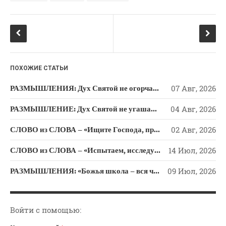
o
a
Новости
o
ss
Поэзия
k
ni
Притчи
Проповедь-Аудио
ki
Проповедь-Видео
ПОХОЖИЕ СТАТЬИ
Размышления
РАЗМЫШЛЕНИЯ: Дух Святой не огорчайте и не оскорбляйте!
07 Авг, 2026
Семинар "Второе
Пришествие ИХ"
РАЗМЫШЛЕНИЕ: Дух Святой не угашайте!
04 Авг, 2026
Семинары Для Лидеров/
СЛОВО из СЛОВА – «Ищите Господа, призывайте Его» (Исаии 55)
02 Авг, 2026
Служителей
Слово Из Слова
СЛОВО из СЛОВА – «Испытаем, исследуем пути свои и обратимся к Господу»
14 Июл, 2026
Служение
РАЗМЫШЛЕНИЯ: «Божья школа – вся человеческая жизнь»
09 Июл, 2026
Цитата
Войти с помощью: