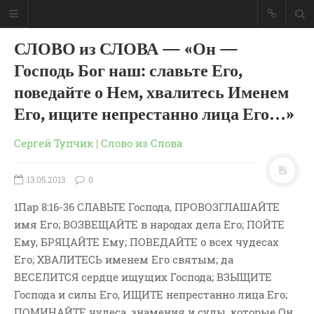
СЛОВО из СЛОВА — «Он —
Господь Бог наш: славьте Его,
поведайте о Нем, хвалитесь Именем
Его, ищите непрестанно лица Его…»
Сергей Тупчик
|
Слово из Слова
13.05.2013
0
1Пар 8:16-36 СЛАВЬТЕ Господа, ПРОВОЗГЛАШАЙТЕ
имя Его; ВОЗВЕЩАЙТЕ в народах дела Его; ПОЙТЕ
Ему, БРЯЦАЙТЕ Ему; ПОВЕДАЙТЕ о всех чудесах
ГЛАВНАЯ
Его; ХВАЛИТЕСЬ именем Его святым; да
МОИ КНИГИ
ВЕСЕЛИТСЯ сердце ищущих Господа; ВЗЫЩИТЕ
Господа и силы Его, ИЩИТЕ непрестанно лица Его;
СЛОВО-АУДИО
ПОМИНАЙТЕ чудеса, знамения и суды, которые Он
СЛОВО-ВИДЕО