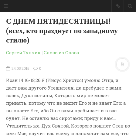
С ДНЕМ ПЯТИДЕСЯТНИЦЫ!
(всех, кто празднует по западному
стилю)
Сергей Тупчик
|
Слово из Слова
24.05.2015
0
Иоан 14:16-18,26 Я (Иисус Христос) умолю Отца, и
даст вам другого Утешителя, да пребудет с вами
вовек, Духа истины, Которого мир не может
принять, потому что не видит Его и не знает Его; а
вы знаете Его, ибо Он с вами пребывает и в вас
ГЛАВНАЯ
будет. Не оставлю вас сиротами; приду к вам…
МОИ КНИГИ
Утешитель же, Дух Святой, Которого пошлет Отец во
СЛОВО-АУДИО
имя Мое, научит вас всему и напомнит вам все, что
СЛОВО-ВИДЕО