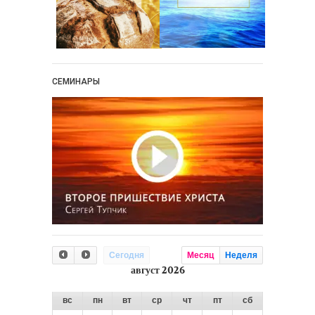
СЕМИНАРЫ
Сегодня
Месяц
Неделя
август 2026
вс
пн
вт
ср
чт
пт
сб