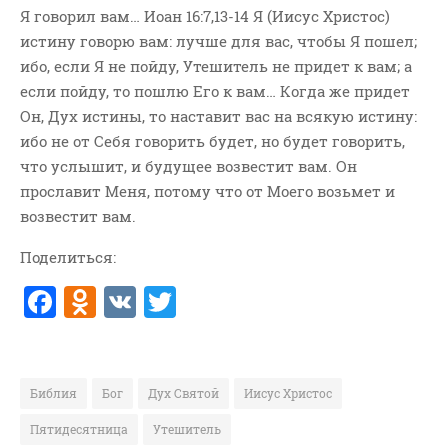
Я говорил вам… Иоан 16:7,13-14 Я (Иисус Христос)
ВОПРОСЫ ПАСТОРУ
истину говорю вам: лучше для вас, чтобы Я пошел;
КОНТАКТ
ибо, если Я не пойду, Утешитель не придет к вам; а
если пойду, то пошлю Его к вам… Когда же придет
РУБРИКИ
Он, Дух истины, то наставит вас на всякую истину:
Аудио
ибо не от Себя говорить будет, но будет говорить,
что услышит, и будущее возвестит вам. Он
Беседы По Бытие
прославит Меня, потому что от Моего возьмет и
Заметки
возвестит вам.
Изображения
Поделиться:
Информация
F
O
V
T
История-Свидетельство
Книга "Второе Пришествие
a
d
K
w
Христа"
c
n
it
Книги
e
o
te
Библия
Бог
Дух Святой
Иисус Христос
Мини-Проповеди
b
kl
r
Музыка-Видео
Пятидесятница
Утешитель