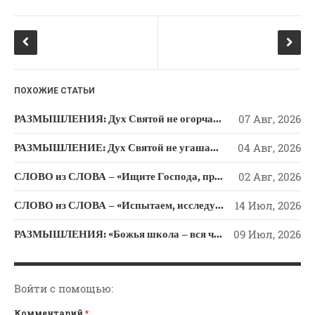
o
a
Новости
o
ss
Поэзия
k
ni
Притчи
ki
Проповедь-Аудио
ПОХОЖИЕ СТАТЬИ
Проповедь-Видео
Размышления
РАЗМЫШЛЕНИЯ: Дух Святой не огорчайте и не оскорбляйте!
07 Авг, 2026
Семинар "Второе
РАЗМЫШЛЕНИЕ: Дух Святой не угашайте!
04 Авг, 2026
Пришествие ИХ"
Семинары Для Лидеров/
СЛОВО из СЛОВА – «Ищите Господа, призывайте Его» (Исаии 55)
02 Авг, 2026
Служителей
СЛОВО из СЛОВА – «Испытаем, исследуем пути свои и обратимся к Господу»
14 Июл, 2026
Слово Из Слова
Служение
РАЗМЫШЛЕНИЯ: «Божья школа – вся человеческая жизнь»
09 Июл, 2026
Цитата
Войти с помощью:
Комментарий
*