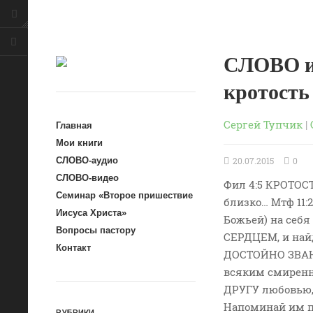
СЛОВО и
кротость
Сергей Тупчик
|
Главная
Мои книги
20.07.2015
0
СЛОВО-аудио
СЛОВО-видео
Фил 4:5 КРОТО
Семинар «Второе пришествие
близко… Мтф 11:
Иисуса Христа»
Божьей) на себя
Вопросы пастору
СЕРДЦЕМ, и най
Контакт
ДОСТОЙНО ЗВАНИЯ
всяким смиренн
ДРУГУ любовью, 
Напоминай им п