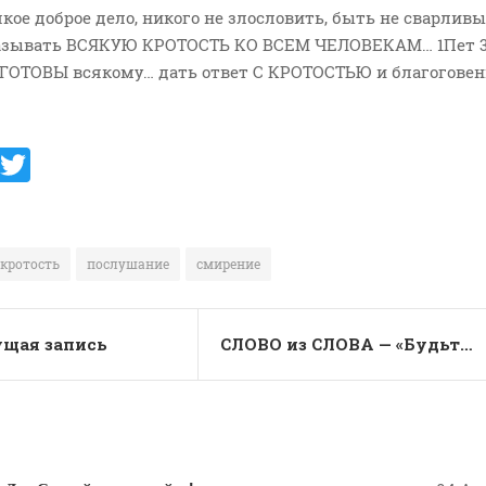
кое доброе дело, никого не злословить, быть не сварлив
казывать ВСЯКУЮ КРОТОСТЬ КО ВСЕМ ЧЕЛОВЕКАМ… 1Пет 3
ГОТОВЫ всякому… дать ответ С КРОТОСТЬЮ и благогове
V
T
K
w
it
te
кротость
послушание
смирение
r
щая запись
СЛОВО из СЛОВА — «Будьте совершенны, как совершен Отец ваш Небесный»