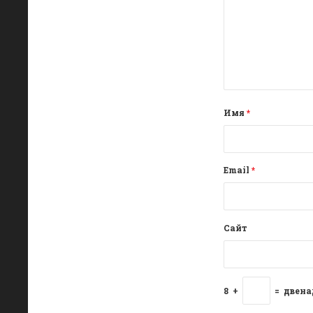
Имя
*
Email
*
Сайт
8
+
=
двена