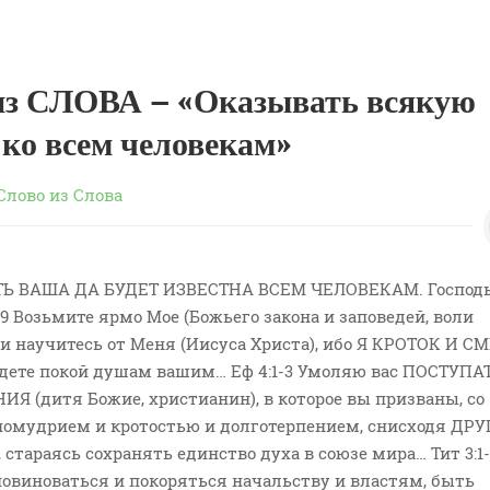
з СЛОВА – «Оказывать всякую
 ко всем человекам»
Слово из Слова
СТЬ ВАША ДА БУДЕТ ИЗВЕСТНА ВСЕМ ЧЕЛОВЕКАМ. Господ
29 Возьмите ярмо Мое (Божьего закона и заповедей, воли
 и научитесь от Меня (Иисуса Христа), ибо Я КРОТОК И 
дете покой душам вашим… Еф 4:1-3 Умоляю вас ПОСТУПА
 (дитя Божие, христианин), в которое вы призваны, со
омудрием и кротостью и долготерпением, снисходя ДРУ
стараясь сохранять единство духа в союзе мира… Тит 3:1-
овиноваться и покоряться начальству и властям, быть