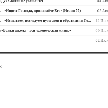
х Святой не угашайте!
04 Авг
 «Ищите Господа, призывайте Его» (Исаии 55)
02 Авг
СЛОВО из СЛОВА – «Испытаем, исследуем пути свои и обратимся к Господу»
14 Июл
ожья школа – вся человеческая жизнь»
09 Июл
02 Июл
ю: