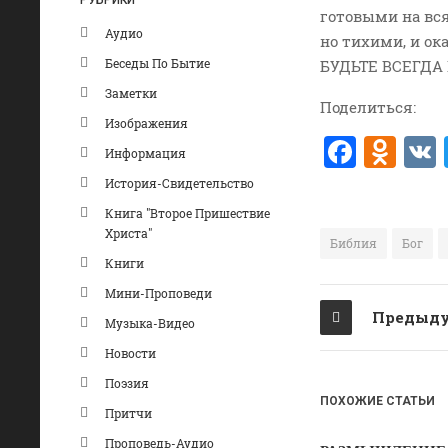
РУБРИКИ
готовыми на вся
Аудио
но тихими, и о
Беседы По Бытие
БУДЬТЕ ВСЕГДА 
Заметки
Поделиться:
Изображения
F
O
Информация
a
d
История-Свидетельство
c
n
Книга "Второе Пришествие
Христа"
e
o
Библия
Бог
Книги
b
kl
Мини-Проповеди
o
a
Предыду
Музыка-Видео
o
ss
Новости
k
ni
Поэзия
ki
ПОХОЖИЕ СТАТЬИ
Притчи
Проповедь-Аудио