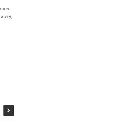
ющее
исту,