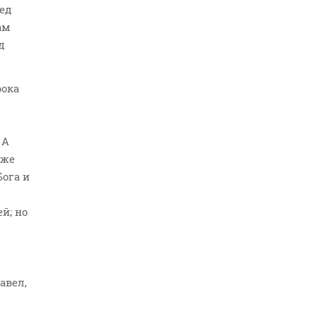
ред
ам
д
рока
 А
 же
Бога и
й; но
авел,