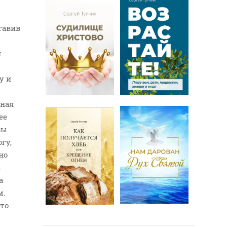
тавив
и
у и
шная
ее
вы
гу,
но
а
а
м.
 то