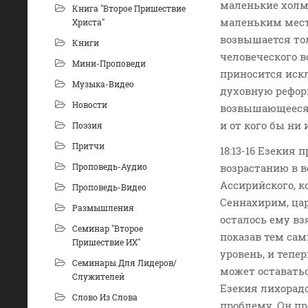
маленькие холм
Книга "Второе Пришествие
маленьким местн
Христа"
возвышается тол
Книги
человеческого в
Мини-Проповеди
приносится иск
Музыка-Видео
духовную реформ
Новости
возвышающееся 
и от кого бы ни 
Поэзия
Притчи
18:13-16 Езекия
Проповедь-Аудио
возрастанию в в
Ассирийского, к
Проповедь-Видео
Сеннахирим, цар
Размышления
осталось ему вз
Семинар "Второе
показав тем сам
Пришествие ИХ"
уровень, и тепер
Семинары Для Лидеров/
может оставатьс
Служителей
Езекия лихорад
Слово Из Слова
проблему. Он пр