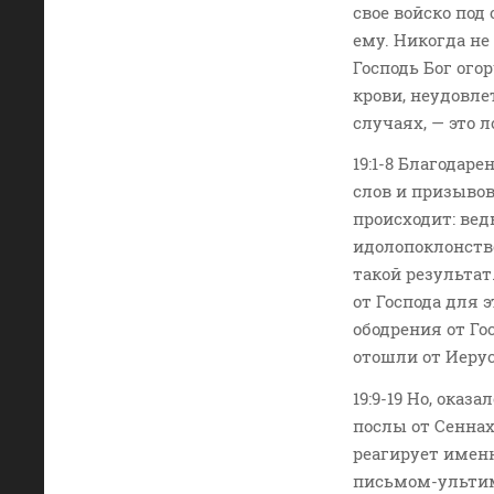
свое войско под
ему. Никогда не
Господь Бог ого
крови, неудовле
случаях, — это 
19:1-8 Благодар
слов и призывов
происходит: вед
идолопоклонство
такой результат
от Господа для 
ободрения от Го
отошли от Иеру
19:9-19 Но, оказ
послы от Сенна
реагирует именно
письмом-ультим