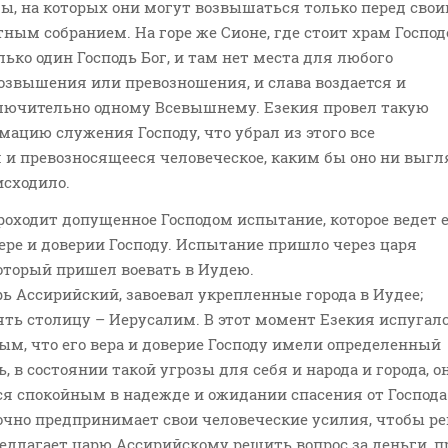
ы, на которых они могут возвышаться только перед сво
ым собранием. На горе же Сионе, где стоит храм Господ
ько один Господь Бог, и там нет места для любого
озвышения или превозношения, и слава воздается и
лючительно одному Всевышнему. Езекия провел такую
ацию служения Господу, что убрал из этого все
и превозносящееся человеческое, каким бы оно ни выгл
исходило.
 проходит допущенное Господом испытание, которое ведет е
ере и доверии Господу. Испытание пришло через царя
оторый пришел воевать в Иудею.
ь Ассирийский, завоевал укрепленные города в Иудее;
ять столицу – Иерусалим. В этот момент Езекия испугалс
ым, что его вера и доверие Господу имели определенный
ь, в состоянии такой угрозы для себя и народа и города, о
я спокойным в надежде и ожидании спасения от Господа
очно предпринимает свои человеческие усилия, чтобы р
едлагает царю Ассирийскому решить вопрос за деньги, п