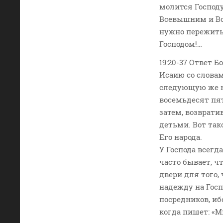
молится Господу
Всевышним и Вс
нужно пережить,
Господом!…
19:20-37 Ответ 
Исаию со словам
следующую же но
восемьдесят пя
затем, возврати
детьми. Вот так
Его народа.
У Господа всегд
часто бывает, 
двери для того,
надежду на Госп
посредников, иб
когда пишет: «М