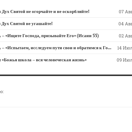
 Святой не огорчайте и не оскорбляйте!
07 Авг
х Святой не угашайте!
04 Авг
 «Ищите Господа, призывайте Его» (Исаии 55)
02 Авг
СЛОВО из СЛОВА – «Испытаем, исследуем пути свои и обратимся к Господу»
14 Июл
ожья школа – вся человеческая жизнь»
09 Июл
ю: