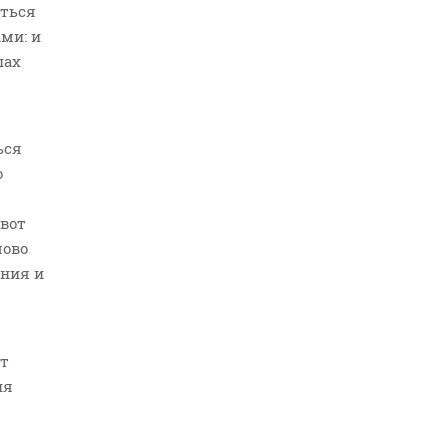
аться
ми: и
пах
ься
о
 вот
лово
ения и
ят
ия