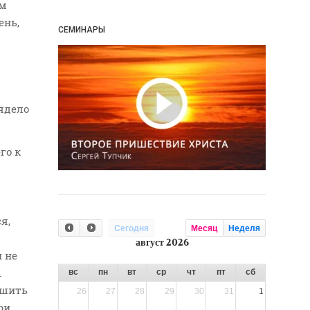
им
ень,
СЕМИНАРЫ
ядело
го к
я,
Сегодня
Месяц
Неделя
август 2026
н не
.
вс
пн
вт
ср
чт
пт
сб
ешить
26
27
28
29
30
31
1
ри