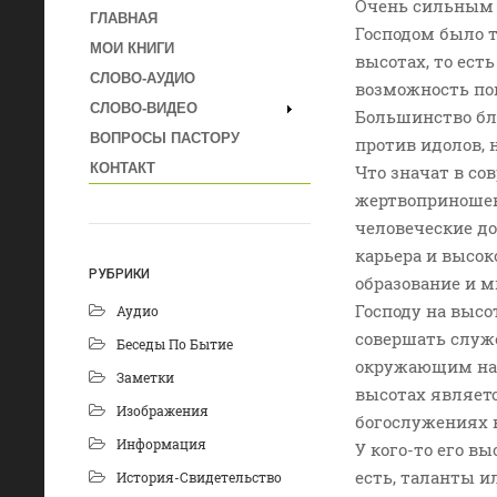
Очень сильным 
ГЛАВНАЯ
Господом было 
МОИ КНИГИ
высотах, то ест
СЛОВО-АУДИО
возможность пок
СЛОВО-ВИДЕО
Большинство бла
ВОПРОСЫ ПАСТОРУ
против идолов, 
КОНТАКТ
Что значат в со
жертвоприношен
человеческие до
карьера и высок
РУБРИКИ
образование и м
Господу на высо
Аудио
совершать служе
Беседы По Бытие
окружающим наш
Заметки
высотах являетс
Изображения
богослужениях 
Информация
У кого-то его в
есть, таланты и
История-Свидетельство