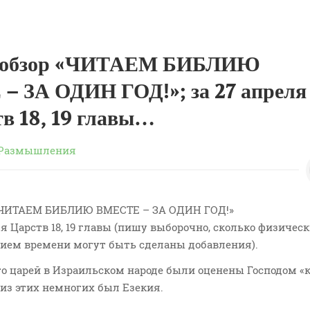
 обзор «ЧИТАЕМ БИБЛИЮ
 ЗА ОДИН ГОД!»; за 27 апреля
тв 18, 19 главы…
Размышления
«ЧИТАЕМ БИБЛИЮ ВМЕСТЕ – ЗА ОДИН ГОД!»
4-я Царств 18, 19 главы (пишу выборочно, сколько физичес
нием времени могут быть сделаны добавления).
ого царей в Израильском народе были оценены Господом «
из этих немногих был Езекия.