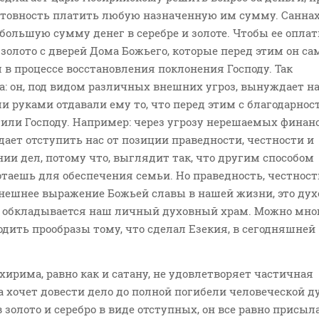
отовность платить любую назначенную им сумму. Санна
большую сумму денег в серебре и золоте. Чтобы ее оплат
золото с дверей Дома Божьего, которые перед этим он са
 в процессе восстановления поклонения Господу. Так
а: он, под видом различных внешних угроз, вынуждает на
 руками отдавали ему то, что перед этим с благодарнос
или Господу. Например: через угрозу нерешаемых финан
ет отступить нас от позиции праведности, честности и
нии дел, потому что, выглядит так, что другим способом
отаешь для обеспечения семьи. Но праведность, честност
внешнее выражение Божьей славы в нашей жизни, это дух
м обкладывается наш личный духовный храм. Можно мно
дить прообразы тому, что сделал Езекия, в сегодняшней
ахирима, равно как и сатану, не удовлетворяет частичная
да хочет довести дело до полной погибели человеческой д
 золото и серебро в виде отступных, он все равно присыл