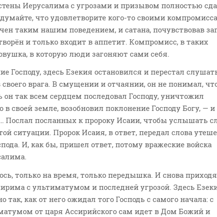
 стены Иерусалима с угрозами и призывом полностью сд
 думайте, что удовлетворите кого-то своими компромисса
рчен таким нашим поведением, и сатана, почувствовав за
творён и только входит в аппетит. Компромисс, в таких
ловушка, в которую люди загоняют сами себя.
ение Господу, здесь Езекия остановился и перестал слушат
 своего врага. В смущении и отчаянии, он не понимал, чт
ь он так всем сердцем последовал Господу, уничтожил
 в своей земле, возобновил поклонение Господу Богу, — и
… Послал посланных к пророку Исаии, чтобы услышать с
этой ситуации. Пророк Исаия, в ответ, передал слова утеш
спода. И, как бы, пришел ответ, потому вражеские войска
салима.
алось, только на время, только передышка. И снова приход
хирима с ультиматумом и последней угрозой. Здесь Езек
 так, как от него ожидал того Господь с самого начала: с
атумом от царя Ассирийского сам идет в Дом Божий и