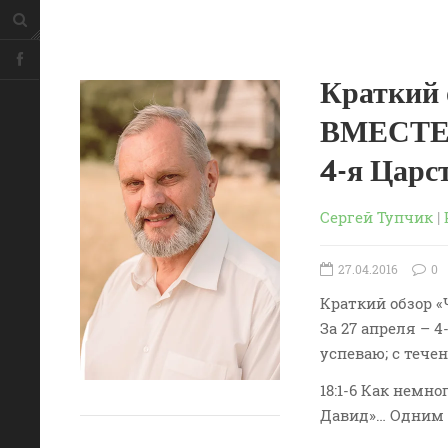
Краткий
ВМЕСТЕ –
4-я Царс
Сергей Тупчик
|
27.04.2016
0
Краткий обзор 
За 27 апреля – 
успеваю; с тече
18:1-6 Как немн
Давид»… Одним 