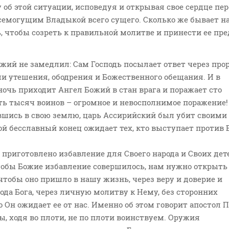
 об этой ситуации, исповедуя и открывая свое сердце пе
емогущим Владыкой всего сущего. Сколько же бывает н
 чтобы созреть к правильной молитве и принести ее пре
Божий не замедлил: Сам Господь посылает ответ через про
и утешения, ободрения и Божественного обещания. И в
чь приходит Ангел Божий в стан врага и поражает сто
ть тысяч воинов – огромное и невосполнимое поражение!
вшись в свою землю, царь Ассирийский был убит своими
ой бесславный конец ожидает тех, кто выступает против 
а приготовлено избавление для Своего народа и Своих дете
чтобы Божие избавление совершилось, нам нужно открыть
 чтобы оно пришло в нашу жизнь, через веру и доверие и
ода Бога, через личную молитву к Нему, без сторонних
о Он ожидает ее от нас. Именно об этом говорит апостол П
ы, ходя во плоти, не по плоти воинствуем. Оружия