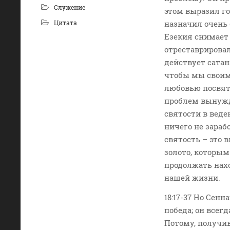
Служение
этом выразил г
Цитата
назначил очень 
Езекия снимает 
отреставрировал
действует сатан
чтобы мы своими
любовью посвят
проблем вынужда
святости в веде
ничего не зараб
святость – это 
золото, которы
продолжать нахо
нашей жизни.
18:17-37 Но Сенн
победа; он всег
Потому, получив