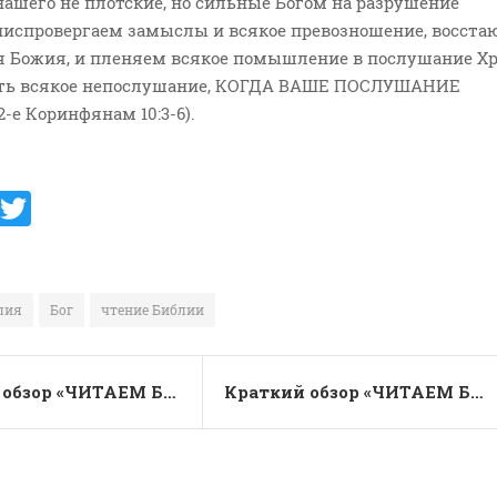
ашего не плотские, но сильные Богом на разрушение
ниспровергаем замыслы и всякое превозношение, восста
я Божия, и пленяем всякое помышление в послушание Хр
ать всякое непослушание, КОГДА ВАШЕ ПОСЛУШАНИЕ
е Коринфянам 10:3-6).
V
T
K
w
it
te
лия
Бог
чтение Библии
r
Краткий обзор «ЧИТАЕМ БИБЛИЮ ВМЕСТЕ – ЗА ОДИН ГОД!»; за 26 апреля – 4-я Царств 15, 16, 17 главы…
Краткий обзор «ЧИТАЕМ БИБЛИЮ ВМЕСТЕ – ЗА ОДИН ГОД!»; за 28 апреля – 4-я Царств 20, 21 главы…