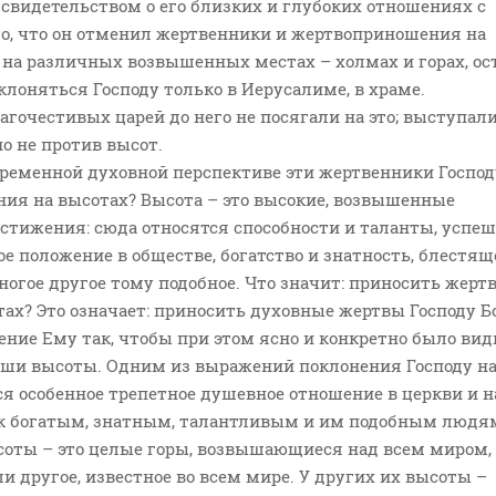
свидетельством о его близких и глубоких отношениях с
то, что он отменил жертвенники и жертвоприношения на
ь на различных возвышенных местах – холмах и горах, ос
лоняться Господу только в Иерусалиме, в храме.
гочестивых царей до него не посягали на это; выступал
но не против высот.
временной духовной перспективе эти жертвенники Господ
ия на высотах? Высота – это высокие, возвышенные
стижения: сюда относятся способности и таланты, успе
ое положение в обществе, богатство и знатность, блестящ
ногое другое тому подобное. Что значит: приносить жерт
тах? Это означает: приносить духовные жертвы Господу Бо
ние Ему так, чтобы при этом ясно и конкретно было вид
и высоты. Одним из выражений поклонения Господу н
я особенное трепетное душевное отношение в церкви и н
к богатым, знатным, талантливым и им подобным людя
ысоты – это целые горы, возвышающиеся над всем миром,
ли другое, известное во всем мире. У других их высоты –