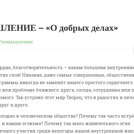
ЕНИЕ – «О добрых делах»
Размышления
ердие, благотворительность – каким большим внутренни
этих слов! Никакие, даже самые совершенные, обществен
граммы никогда не заменят нашего простого сердечного
 или проблеме ближнего: друга, соседа, сотрудника или 
омого. Так устроил этот мир Творец, что в радостях и печ
руг в друге.
олодно в человеческом обществе? Почему так часто встр
я и камни эгоизма? Почему так мало живительного огня
дечного участия среди непогоды нашей неустроенной жиз