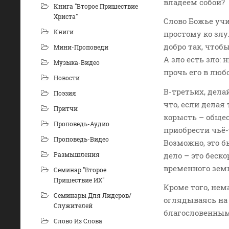
владеем собой?
Книга "Второе Пришествие
Христа"
Слово Божье учи
Книги
простому ко злу
добро так, чтоб
Мини-Проповеди
А зло есть зло:
Музыка-Видео
прочь его в лю
Новости
В-третьих, дела
Поэзия
что, если делая
Притчи
корысть – общес
Проповедь-Аудио
приобрести чьё
Проповедь-Видео
Возможно, это б
Размышления
дело – это беск
временного зем
Семинар "Второе
Пришествие ИХ"
Кроме того, нем
Семинары Для Лидеров/
оглядываясь на 
Служителей
благословенны
Слово Из Слова