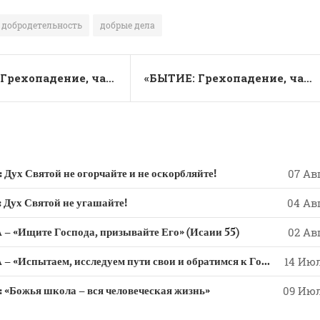
it
te
добродетельность
добрые дела
r
«БЫТИЕ: Грехопадение, часть 1: БОДРСТВУЙТЕ» — духовная беседа, пастор Сергей Тупчик, 18.03.2021.
«БЫТИЕ: Грехопадение, часть 2: ИСКУШЕНИЕ» — духовная беседа, пастор Сергей Тупчик, 25.03.2021.
 Святой не огорчайте и не оскорбляйте!
07 Авг
х Святой не угашайте!
04 Авг
 «Ищите Господа, призывайте Его» (Исаии 55)
02 Авг
СЛОВО из СЛОВА – «Испытаем, исследуем пути свои и обратимся к Господу»
14 Июл
ожья школа – вся человеческая жизнь»
09 Июл