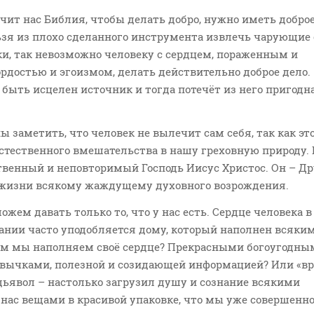
учит нас Библия, чтобы делать добро, нужно иметь добро
ьзя из плохо сделанного инструмента извлечь чарующие
и, так невозможно человеку с сердцем, пораженным и
достью и эгоизмом, делать действительно доброе дело.
быть исцелен источник и тогда потечёт из него пригодн
 заметить, что человек не вылечит сам себя, так как эт
стественного вмешательства в нашу греховную природу.
твенный и неповторимый Господь Иисус Христос. Он – Др
 жизни всякому жаждущему духовного возрождения.
ожем давать только то, что у нас есть. Сердце человека в
нии часто уподобляется дому, который наполнен всяки
м мы наполняем своё сердце? Прекрасными богоугодны
вычками, полезной и созидающей информацией? Или «вр
дьявол – настолько загрузил душу и сознание всякими
ас вещами в красивой упаковке, что мы уже совершенно