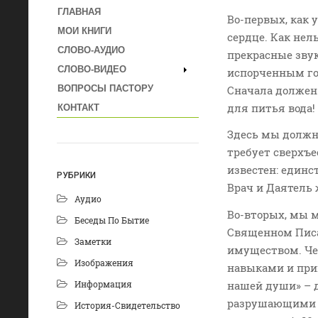
ГЛАВНАЯ
Во-первых, как 
МОИ КНИГИ
сердце. Как нел
СЛОВО-АУДИО
прекрасные звук
СЛОВО-ВИДЕО
испорченным гор
Сначала должен 
ВОПРОСЫ ПАСТОРУ
для питья вода!
КОНТАКТ
Здесь мы должны
требует сверхъе
известен: единс
РУБРИКИ
Врач и Даятель
Аудио
Во-вторых, мы м
Беседы По Бытие
Священном Писа
Заметки
имуществом. Че
Изображения
навыками и при
Информация
нашей души» – 
разрушающими н
История-Свидетельство