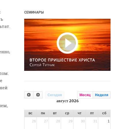
и
СЕМИНАРЫ
ть
ьтат.
енно,
лом.
е
дней
Сегодня
Месяц
Неделя
август 2026
нем,
вс
пн
вт
ср
чт
пт
сб
26
27
28
29
30
31
1