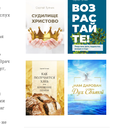
е
 слух
ая
о
 Врач
уг,
м
ми
аг
 не