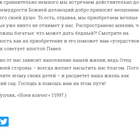
ак сравнительно немного мы встречаем действительно д
 премудрости Божией делающий добро приносит неоценим
его своей душе. То есть, отдавая, мы приобретаем вечные
ые уже никто не отнимет у нас. Распространено мнение, ч
лжны богатые: что может дать бедный?! Смотрите на
ость как на приобретение и это поможет вам «усердствов
ак советует апостол Павел.
о от нас зависит наполнение нашей жизни; ведь Отец
воей стороны – всегда желает насытить нас благом. Пото
учите этому своих детей – и расцветет ваша жизнь как
й сад. Господь в помощь вам на этом пути!
упчик, «Ноев ковчег» 1’1997.)
V
T
K
w