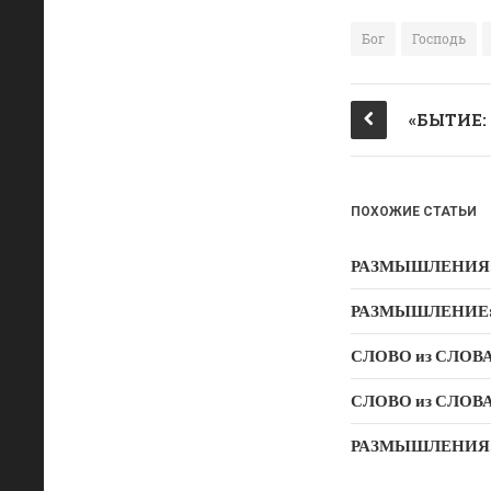
c
n
e
o
Бог
Господь
b
kl
o
a
o
ss
k
ni
ki
ПОХОЖИЕ СТАТЬИ
РАЗМЫШЛЕНИЯ: Дух
РАЗМЫШЛЕНИЕ: Ду
СЛОВО из СЛОВА –
РАЗМЫШЛЕНИЯ: «Б