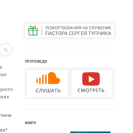
ПРОПОВЕДИ
м
ные
просто
алях
ечаем
КНИГИ
ни?