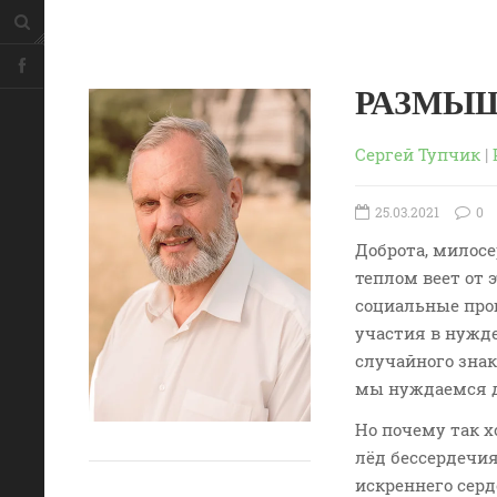
РАЗМЫШЛ
Сергей Тупчик
|
25.03.2021
0
Доброта, милос
теплом веет от 
социальные про
участия в нужде
случайного знак
мы нуждаемся д
Но почему так х
лёд бессердечи
искреннего сер