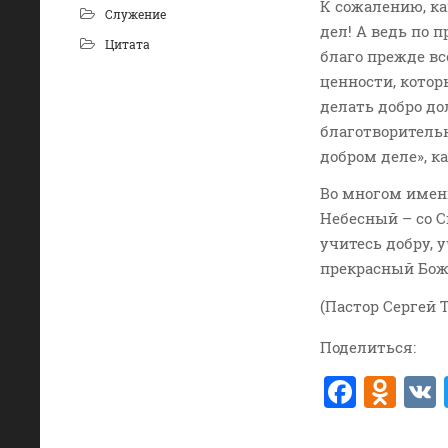
К сожалению, к
Служение
дел! А ведь по
Цитата
благо прежде вс
ценности, котор
делать добро до
благотворительн
добром деле», к
Во многом именн
Небесный – со С
учитесь добру, 
прекрасный Божи
(Пастор Сергей Т
Поделиться:
F
O
a
d