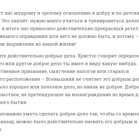
т нас мудрому и зрелому отношению к добру и по-детск
. Это значит: нужно много учиться и тренироваться дела
ы в итоге оно приносило действительно прекрасный резул
 никакого оправдания для него не должно быть, и потому –
бом выражении из нашей жизни!
йте действительно добрые дела. Христос говорит определ
 то или другое доброе дело ты имел в виду какую-нибудь
твенное признание, смягчение налогов или старался
-то расположение – Всевышний не считает это добрым де
ыло хорошее или полезное дело, но никак не доброе. Добро
орыстное, не претендующее на вознаграждение во время 
ного бытия.
аловажно уметь сделать доброе дело так, чтобы со време
назад, можно было действительно назвать его добрым и
м.