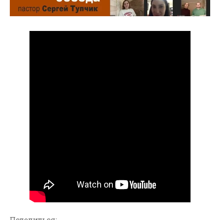
ВОПРОСЫ ПАСТОРУ
КОНТАКТ
РУБРИКИ
Аудио
Беседы По Бытие
Заметки
Изображения
Информация
История-Свидетельство
Книга "Второе Пришествие
Христа"
Книги
Мини-Проповеди
Музыка-Видео
Поделиться: