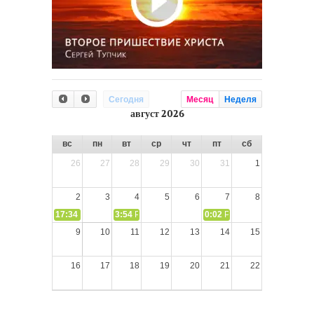
Сегодня
Месяц
Неделя
август 2026
вс
пн
вт
ср
чт
пт
сб
26
27
28
29
30
31
1
2
3
4
5
6
7
8
17:34
СЛОВО из СЛОВА – «Ищите Господа, призывайте Его» (И
3:54
РАЗМЫШЛЕНИЕ: Дух Святой не угашайте!
0:02
РАЗМЫШЛЕНИЯ: Дух Св
9
10
11
12
13
14
15
16
17
18
19
20
21
22
23
24
25
26
27
28
29