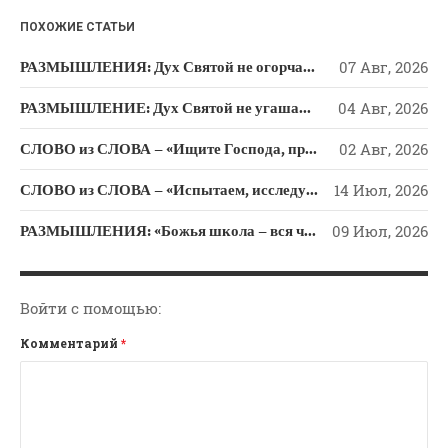
k
ni
Новости
ПОХОЖИЕ СТАТЬИ
ki
Поэзия
РАЗМЫШЛЕНИЯ: Дух Святой не огорчайте и не оскорбляйте!
07 Авг, 2026
Притчи
Проповедь-Аудио
РАЗМЫШЛЕНИЕ: Дух Святой не угашайте!
04 Авг, 2026
Проповедь-Видео
СЛОВО из СЛОВА – «Ищите Господа, призывайте Его» (Исаии 55)
02 Авг, 2026
Размышления
СЛОВО из СЛОВА – «Испытаем, исследуем пути свои и обратимся к Господу»
14 Июл, 2026
Семинар "Второе
Пришествие ИХ"
РАЗМЫШЛЕНИЯ: «Божья школа – вся человеческая жизнь»
09 Июл, 2026
Семинары Для Лидеров/
Служителей
Слово Из Слова
Войти с помощью:
Служение
Комментарий
*
Цитата