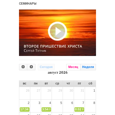
СЕМИНАРЫ
Сегодня
Месяц
Неделя
август 2026
вс
пн
вт
ср
чт
пт
сб
26
27
28
29
30
31
1
2
3
4
5
6
7
8
17:34
СЛОВО из СЛОВА – «Ищите Господа, призывайте Его» (И
3:54
РАЗМЫШЛЕНИЕ: Дух Святой не угашайте!
0:02
РАЗМЫШЛЕНИЯ: Дух Св