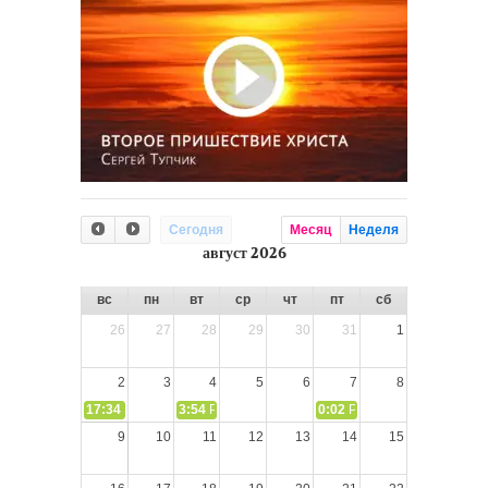
Сегодня
Месяц
Неделя
август 2026
вс
пн
вт
ср
чт
пт
сб
26
27
28
29
30
31
1
2
3
4
5
6
7
8
17:34
СЛОВО из СЛОВА – «Ищите Господа, призывайте Его» (И
3:54
РАЗМЫШЛЕНИЕ: Дух Святой не угашайте!
0:02
РАЗМЫШЛЕНИЯ: Дух Св
9
10
11
12
13
14
15