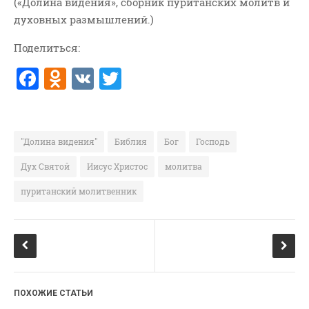
(«Долина видения», сборник пуританских молитв и
духовных размышлений.)
Поделиться:
F
O
V
T
a
d
K
w
c
n
it
e
o
te
"Долина видения"
Библия
Бог
Господь
b
kl
r
Дух Святой
Иисус Христос
молитва
o
a
пуританский молитвенник
o
ss
k
ni
ki
ПОХОЖИЕ СТАТЬИ