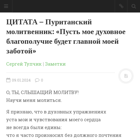
ЦИТАТА – Пуританский
молитвенник: «Пусть мое духовное
благополучие будет главной моей
заботой»
Сергей Тупчик
|
Заметки
09.01.2024
0
О, ТЫ, СЛЫШАЩИЙ МОЛИТВУ!
Научи меня молиться.
Я признаю, что в духовных упражнениях
ГЛАВНАЯ
уста мои и чувствования моего сердца
МОИ КНИГИ
не всегда были едины:
СЛОВО-АУДИО
что я часто произносил без должного почтения
СЛОВО-ВИДЕО