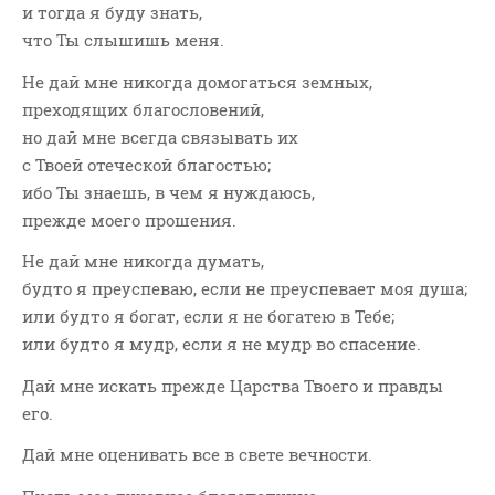
и тогда я буду знать,
Новости
что Ты слышишь меня.
Поэзия
Притчи
Не дай мне никогда домогаться земных,
преходящих благословений,
Проповедь-Аудио
но дай мне всегда связывать их
Проповедь-Видео
с Твоей отеческой благостью;
Размышления
ибо Ты знаешь, в чем я нуждаюсь,
Семинар "Второе
прежде моего прошения.
Пришествие ИХ"
Не дай мне никогда думать,
Семинары Для Лидеров/
будто я преуспеваю, если не преуспевает моя душа;
Служителей
или будто я богат, если я не богатею в Тебе;
Слово Из Слова
или будто я мудр, если я не мудр во спасение.
Служение
Дай мне искать прежде Царства Твоего и правды
Цитата
его.
Дай мне оценивать все в свете вечности.