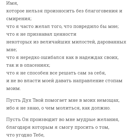
Имя,
ВОПРОСЫ ПАСТОРУ
которое нельзя произносить без благоговения и
КОНТАКТ
смирения;
что я часто желал того, что повредило бы мне;
РУБРИКИ
что я не признавал ценности
некоторых из величайших милостей, дарованных
Аудио
мне;
Беседы По Бытие
что я нередко ошибался как в надеждах своих,
Заметки
так и в опасениях;
Изображения
что я не способен все решать сам за себя,
и не во власти моей давать направление стопам
Информация
моим.
История-Свидетельство
Книга "Второе Пришествие
Пусть Дух Твой помогает мне в моих немощах,
Христа"
ибо я не знаю, о чем молиться, как должно.
Книги
Пусть Он производит во мне мудрые желания,
Мини-Проповеди
благодаря которым я смогу просить о том,
Музыка-Видео
что угодно Тебе,