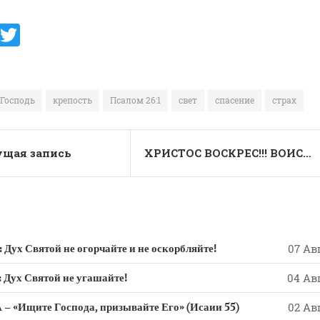
V
T
K
w
it
te
Господь
крепость
Псалом 26:1
свет
спасение
страх
r
щая запись
ХРИСТОС ВОСКРЕС!!! ВОИСТИНУ ВОСКРЕС!!!
 Святой не огорчайте и не оскорбляйте!
07 Авг
х Святой не угашайте!
04 Авг
 «Ищите Господа, призывайте Его» (Исаии 55)
02 Авг