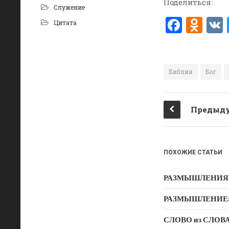
Поделиться:
Служение
F
O
Цитата
a
d
c
n
e
o
Библия
Бог
b
kl
o
a
Предыду
o
ss
k
ni
ki
ПОХОЖИЕ СТАТЬИ
РАЗМЫШЛЕНИЯ: Дух
РАЗМЫШЛЕНИЕ: Ду
СЛОВО из СЛОВА –