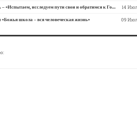
СЛОВО из СЛОВА – «Испытаем, исследуем пути свои и обратимся к Господу»
14 Июл
ожья школа – вся человеческая жизнь»
09 Июл
ю: