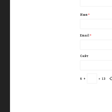
Имя
*
Email
*
Сайт
6
+
=
13