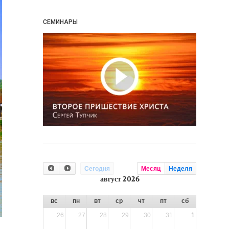
СЕМИНАРЫ
Сегодня
Месяц
Неделя
август 2026
вс
пн
вт
ср
чт
пт
сб
26
27
28
29
30
31
1